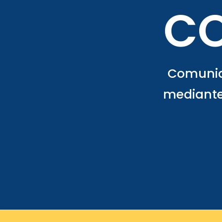
C
Comuniqu
mediante